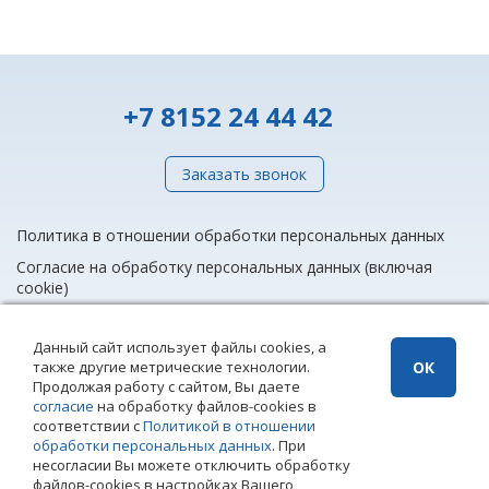
+7 8152 24 44 42
Заказать звонок
Политика в отношении обработки персональных данных
Согласие на обработку персональных данных (включая
cookie)
Данный сайт использует файлы cookies, а
также другие метрические технологии.
ОК
info@rieltnet.ru
Продолжая работу с сайтом, Вы даете
© 2005 - 2026 ООО Агентство недвижимости «Риэлт» Мурманск, ул.
согласие
на обработку файлов-cookies в
Полярные Зори, 20, офис 1, телефон единой линии недвижимости
соответствии с
Политикой в отношении
(8152) 24 44 42,
офисы
.
обработки персональных данных
. При
Использование материалов возможно только при установке прямой
несогласии Вы можете отключить обработку
ссылки на страницу-источник. Использование сайта означает
файлов-cookies в настройках Вашего