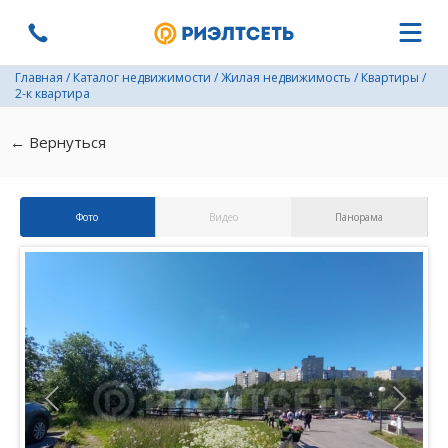
Главная
/
Каталог недвижимости
/
Жилая недвижимость
/
Квартиры
/
2-к квартира
← Вернуться
Фото
Видео
Панорама