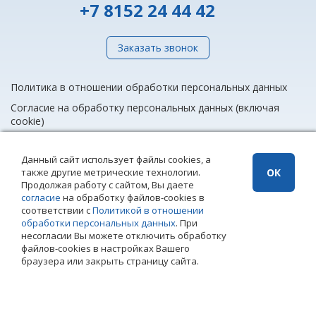
+7 8152 24 44 42
Заказать звонок
Политика в отношении обработки персональных данных
Согласие на обработку персональных данных (включая
cookie)
Данный сайт использует файлы cookies, а
также другие метрические технологии.
ОК
info@rieltnet.ru
Продолжая работу с сайтом, Вы даете
© 2005 - 2026 ООО Агентство недвижимости «Риэлт» Мурманск, ул.
согласие
на обработку файлов-cookies в
Полярные Зори, 20, офис 1, телефон единой линии недвижимости
соответствии с
Политикой в отношении
(8152) 24 44 42,
офисы
.
обработки персональных данных
. При
Использование материалов возможно только при установке прямой
несогласии Вы можете отключить обработку
ссылки на страницу-источник. Использование сайта означает
файлов-cookies в настройках Вашего
согласие с
Политикой конфиденциальности
ООО Агентство
браузера или закрыть страницу сайта.
недвижимости «Риэлт»
Создание сайта – Старт Икс