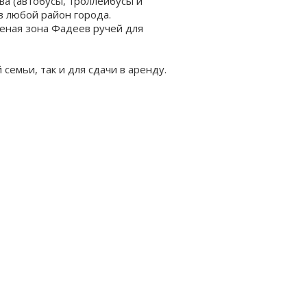
ва (автобусы, троллейбусы и
в любой район города.
леная зона Фадеев ручей для
семьи, так и для сдачи в аренду.