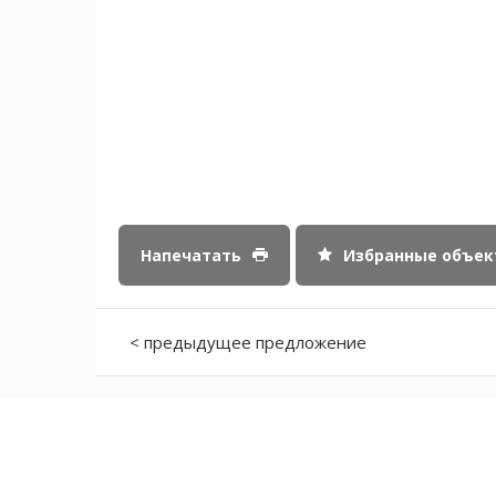
Напечатать
Избранные объе
< предыдущее предложение