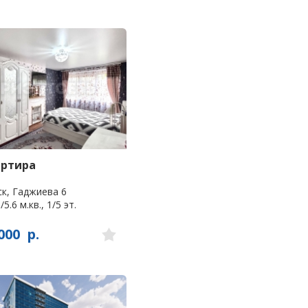
артира
к, Гаджиева 6
/5.6 м.кв., 1/5 эт.
000
р.