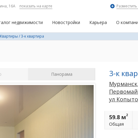
ина, 16А
показать на карте
Разместить
талог недвижимости
Новостройки
Карьера
О компан
Квартиры
/
3-к квартира
3-к ква
о
Панорама
Мурманск
Первомай
ул Копыт
2
59.8 м
Общая