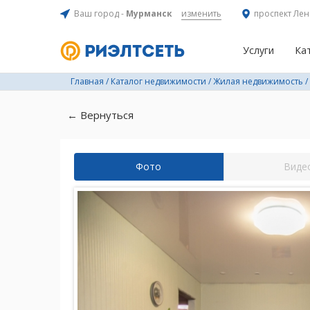
Ваш город -
Мурманск
изменить
проспект Лен
Услуги
Ка
Главная
/
Каталог недвижимости
/
Жилая недвижимость
/
← Вернуться
Фото
Виде