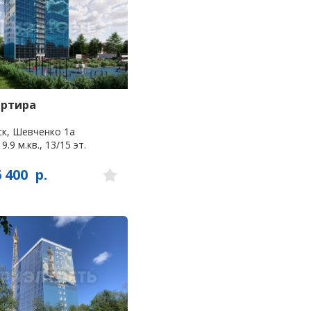
артира
к, Шевченко 1а
9.9 м.кв., 13/15 эт.
6 400
р.