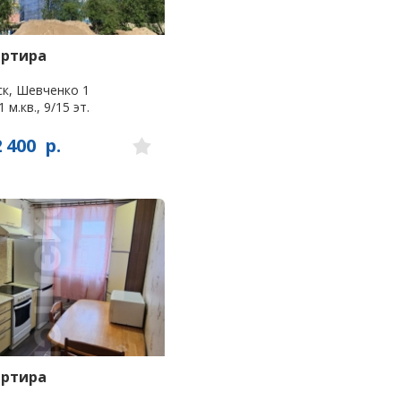
артира
к, Шевченко 1
1 м.кв., 9/15 эт.
2 400
р.
артира