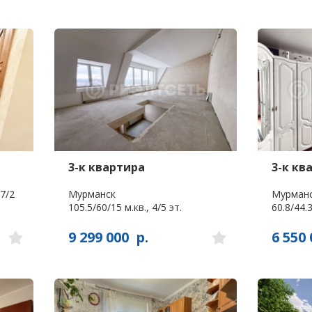
3-к квартира
3-к кв
7/2
Мурманск
Мурманс
105.5/60/15 м.кв., 4/5 эт.
60.8/44.3
9 299 000
р.
6 550 