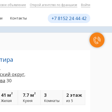
 свое объявление
Открой агентство по франшизе
Войти
+7 8152 24 44 42
ии
Контакты
ртира
,
ский округ
,
ова
30
2
2
41 м
7.7 м
3
2 этаж
Жилая
Кухня
Комнаты
из 5