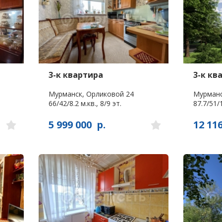
3-к квартира
3-к кв
Мурманск, Орликовой 24
Мурманс
66/42/8.2 м.кв., 8/9 эт.
87.7/51/1
5 999 000
р.
12 11