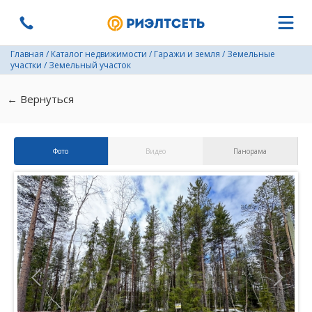
Главная
/
Каталог недвижимости
/
Гаражи и земля
/
Земельные
участки
/
Земельный участок
← Вернуться
Фото
Видео
Панорама