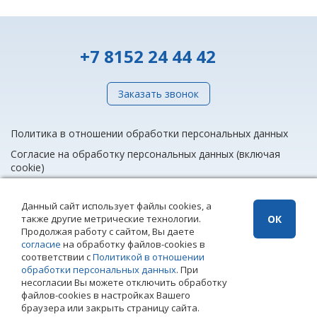
+7 8152 24 44 42
Заказать звонок
Политика в отношении обработки персональных данных
Согласие на обработку персональных данных (включая
cookie)
Данный сайт использует файлы cookies, а
также другие метрические технологии.
ОК
info@rieltnet.ru
Продолжая работу с сайтом, Вы даете
© 2005 - 2026 ООО Агентство недвижимости «Риэлт» Мурманск, ул.
согласие
на обработку файлов-cookies в
Полярные Зори, 20, офис 1, телефон единой линии недвижимости
соответствии с
Политикой в отношении
(8152) 24 44 42,
офисы
.
обработки персональных данных
. При
Использование материалов возможно только при установке прямой
несогласии Вы можете отключить обработку
ссылки на страницу-источник. Использование сайта означает
файлов-cookies в настройках Вашего
согласие с
Политикой конфиденциальности
ООО Агентство
браузера или закрыть страницу сайта.
недвижимости «Риэлт»