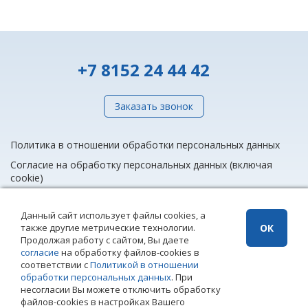
+7 8152 24 44 42
Заказать звонок
Политика в отношении обработки персональных данных
Согласие на обработку персональных данных (включая
cookie)
Данный сайт использует файлы cookies, а
также другие метрические технологии.
ОК
info@rieltnet.ru
Продолжая работу с сайтом, Вы даете
© 2005 - 2026 ООО Агентство недвижимости «Риэлт» Мурманск, ул.
согласие
на обработку файлов-cookies в
Полярные Зори, 20, офис 1, телефон единой линии недвижимости
соответствии с
Политикой в отношении
(8152) 24 44 42,
офисы
.
обработки персональных данных
. При
Использование материалов возможно только при установке прямой
несогласии Вы можете отключить обработку
ссылки на страницу-источник. Использование сайта означает
файлов-cookies в настройках Вашего
согласие с
Политикой конфиденциальности
ООО Агентство