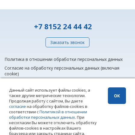
+7 8152 24 44 42
Заказать звонок
Политика в отношении обработки персональных данных
Согласие на обработку персональных данных (включая
cookie)
Данный сайт использует файлы cookies, а
также другие метрические технологии.
ОК
info@rieltnet.ru
Продолжая работу с сайтом, Вы даете
© 2005 - 2026 ООО Агентство недвижимости «Риэлт» Мурманск, ул.
согласие
на обработку файлов-cookies в
Полярные Зори, 20, офис 1, телефон единой линии недвижимости
соответствии с
Политикой в отношении
(8152) 24 44 42,
офисы
.
обработки персональных данных
. При
Использование материалов возможно только при установке прямой
несогласии Вы можете отключить обработку
ссылки на страницу-источник. Использование сайта означает
файлов-cookies в настройках Вашего
согласие с
Политикой конфиденциальности
ООО Агентство
браузера или закрыть страницу сайта.
недвижимости «Риэлт»