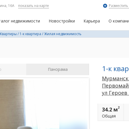
ина, 16А
показать на карте
Разместить
талог недвижимости
Новостройки
Карьера
О компан
Квартиры
/
1-к квартира
/
Жилая недвижимость
1-к ква
о
Панорама
Мурманск
Первомай
ул Героев
2
34.2 м
Общая