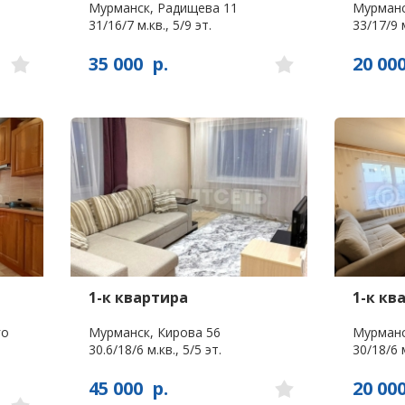
Мурманск, Радищева 11
Мурманс
31/16/7 м.кв., 5/9 эт.
33/17/9 м
35 000
р.
20 00
1-к квартира
1-к кв
го
Мурманск, Кирова 56
Мурманс
30.6/18/6 м.кв., 5/5 эт.
30/18/6 м
45 000
р.
20 00