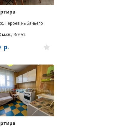
артира
к, Героев Рыбачьего
 м.кв., 3/9 эт.
0
р.
артира