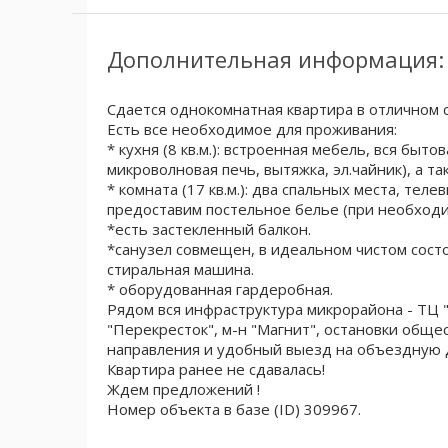
Дополнительная информация:
Сдается однокомнатная квартира в отличном 
Есть все необходимое для проживания:
* кухня (8 кв.м.): встроенная мебель, вся быто
микроволновая печь, вытяжка, эл.чайник), а т
* комната (17 кв.м.): два спальных места, тел
предоставим постельное белье (при необходи
*есть застекленный балкон.
*санузел совмещен, в идеальном чистом сост
стиральная машина.
* оборудованная гардеробная.
Рядом вся инфраструктура микрорайона - ТЦ 
"Перекресток", м-н "Магнит", остановки обще
направления и удобный выезд на объездную 
Квартира ранее не сдавалась!
Ждем предложений !
Номер объекта в базе (ID) 309967.