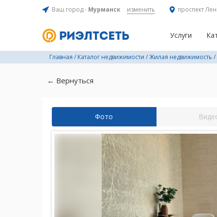
Ваш город -
Мурманск
изменить
проспект Лен
Услуги
Ка
Главная
/
Каталог недвижимости
/
Жилая недвижимость
/
← Вернуться
Фото
Виде