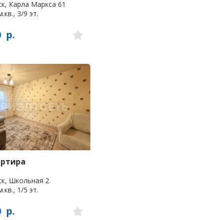
к, Карла Маркса 61
.кв., 3/9 эт.
0
р.
артира
к, Школьная 2
.кв., 1/5 эт.
0
р.