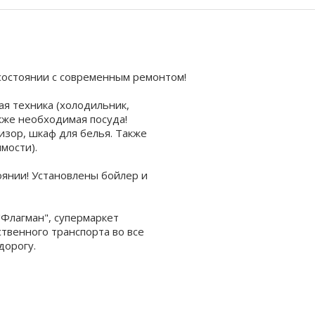
состоянии с современным ремонтом!
вая техника (холодильник,
акже необходимая посуда!
евизор, шкаф для белья. Также
мости).
оянии! Установлены бойлер и
"Флагман", супермаркет
ственного транспорта во все
дорогу.