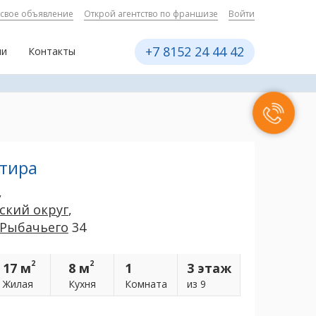
 свое объявление
Открой агентство по франшизе
Войти
+7 8152 24 44 42
ии
Контакты
ртира
,
ский округ
,
 Рыбачьего
34
2
2
17 м
8 м
1
3 этаж
Жилая
Кухня
Комнатa
из 9