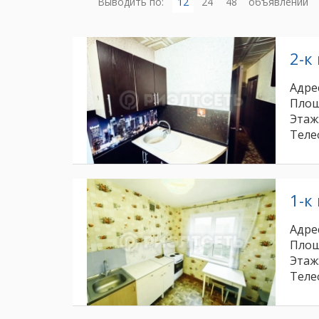
Выводить по:
12
24
48
объявлений
2-к
Адрес
Площ
Этаж
Теле
1-к
Адрес
Площ
Этаж
Теле