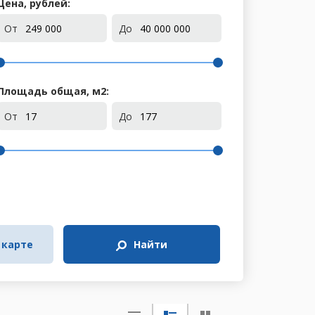
Цена, рублей:
От
До
Площадь общая, м
2
:
От
До
 карте
Найти