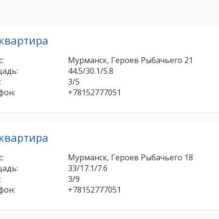
 квартира
:
Мурманск, Героев Рыбачьего 21
адь:
44.5/30.1/5.8
:
3/5
фон:
+78152777051
 квартира
:
Мурманск, Героев Рыбачьего 18
адь:
33/17.1/7.6
:
3/9
фон:
+78152777051