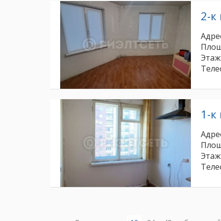
2-к
Адрес
Площ
Этаж
Теле
1-к
Адрес
Площ
Этаж
Теле