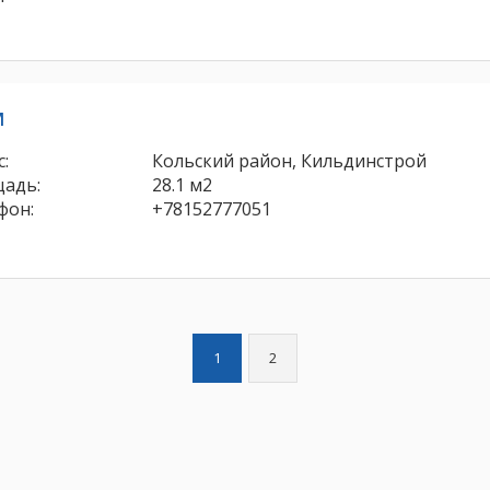
м
:
Кольский район, Кильдинстрой
адь:
28.1 м2
фон:
+78152777051
1
2