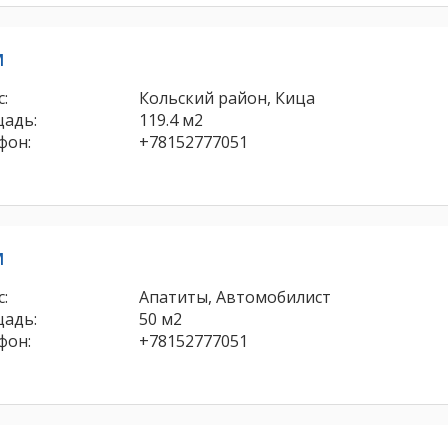
м
:
Кольский район, Кица
адь:
119.4 м2
фон:
+78152777051
м
:
Апатиты, Автомобилист
адь:
50 м2
фон:
+78152777051