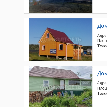
До
Адрес
Площ
Теле
До
Адрес
Площ
Теле