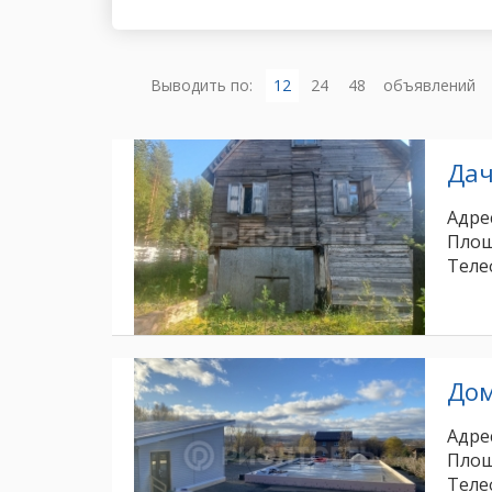
Выводить по:
12
24
48
объявлений
Да
Адрес
Площ
Теле
До
Адрес
Площ
Теле