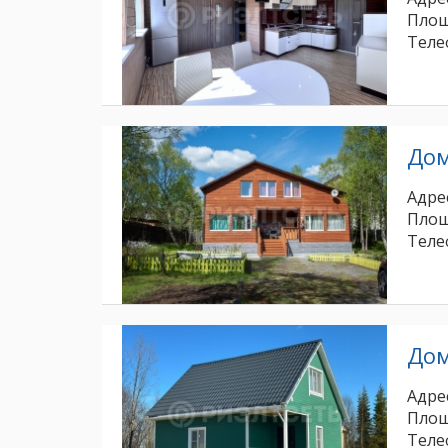
Площ
Теле
До
Адрес
Площ
Теле
До
Адрес
Площ
Теле