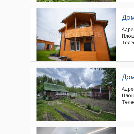
До
Адрес
Площ
Теле
До
Адрес
Площ
Теле