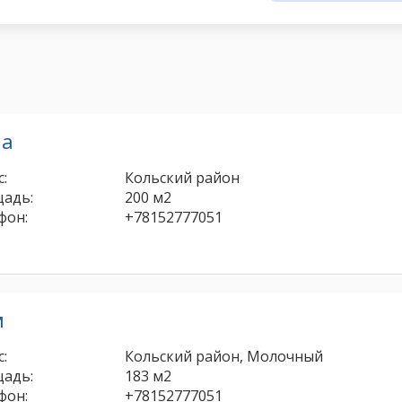
ча
:
Кольский район
адь:
200 м2
фон:
+78152777051
м
:
Кольский район, Молочный
адь:
183 м2
фон:
+78152777051