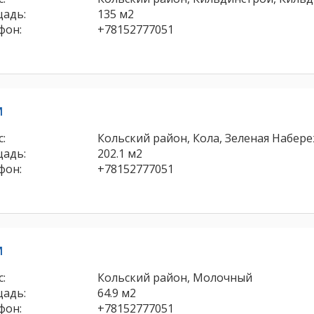
адь:
135 м2
фон:
+78152777051
м
:
Кольский район, Кола, Зеленая Набере
адь:
202.1 м2
фон:
+78152777051
м
:
Кольский район, Молочный
адь:
64.9 м2
фон:
+78152777051