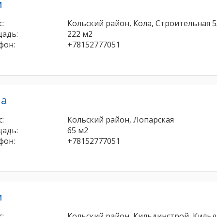
м
:
Кольский район, Кола, Строительная 5
адь:
222 м2
фон:
+78152777051
ча
:
Кольский район, Лопарская
адь:
65 м2
фон:
+78152777051
м
:
Кольский район, Кильдинстрой, Кильд