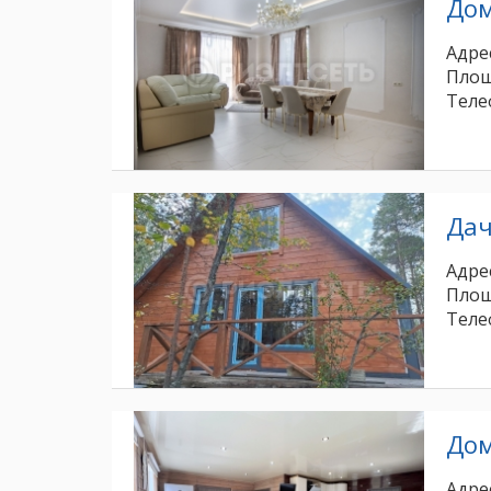
До
Адрес
Площ
Теле
Да
Адрес
Площ
Теле
До
Адрес