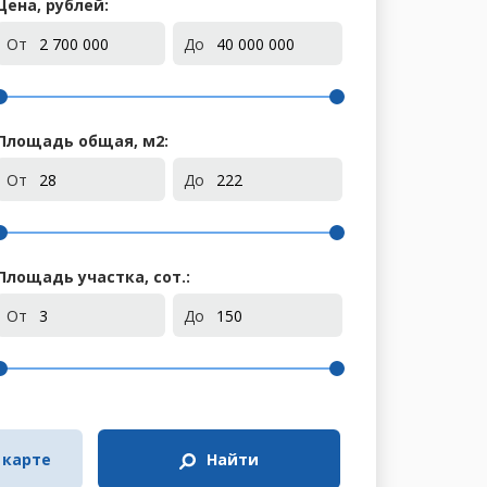
Цена, рублей:
От
До
Площадь общая, м
2
:
От
До
Площадь участка, сот.:
От
До
 карте
Найти