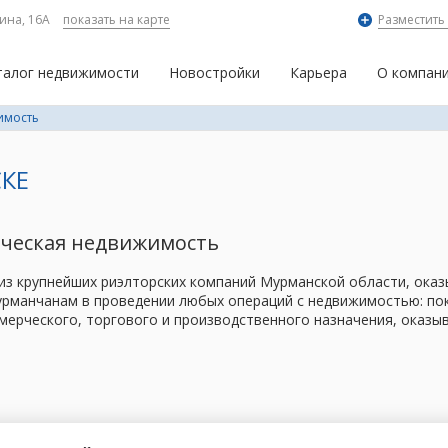
ина, 16А
показать на карте
Разместить
талог недвижимости
Новостройки
Карьера
О компан
имость
КЕ
рческая недвижимость
 из крупнейших риэлторских компаний Мурманской области, ок
рманчанам в проведении любых операций с недвижимостью: поку
мерческого, торгового и производственного назначения, оказы