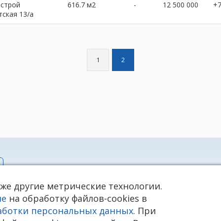
нстрой
616.7 м2
-
12 500 000
+
тская 13/а
1
2
info@rieltnet.ru
кже другие метрические технологии.
© 2005 - 2026 ООО Агентство недв
нных
телефон единой линии недвижимос
ие
на обработку файлов-cookies в
Использование материалов возмож
ая cookie)
аботки персональных данных
источник. Использование сайта оз
. При
Агентство недвижимости «Риэлт»