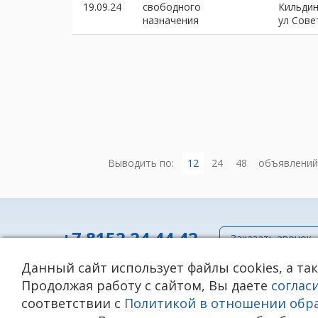
19.09.24
свободного
Кильди
назначения
ул Сове
Выводить по:
12
24
48
объявлений
+7 8152 24 44 42
Заказать звонок
Данный сайт использует файлы cookies, а та
Политика в отношении обработки персональных да
Продолжая работу с сайтом, Вы даете
соглас
Согласие на обработку персональных данных (включ
соответствии с
Политикой в отношении обр