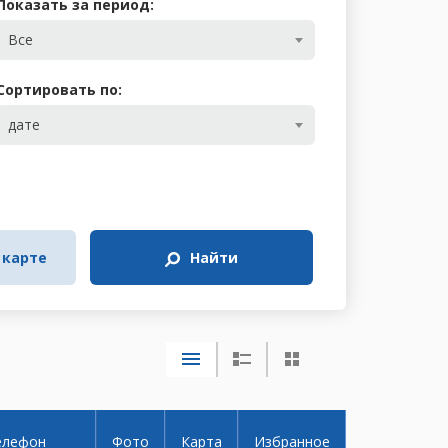
Показать за период:
Все
Сортировать по:
дате
 карте
Найти
елефон
Фото
Карта
Избранное