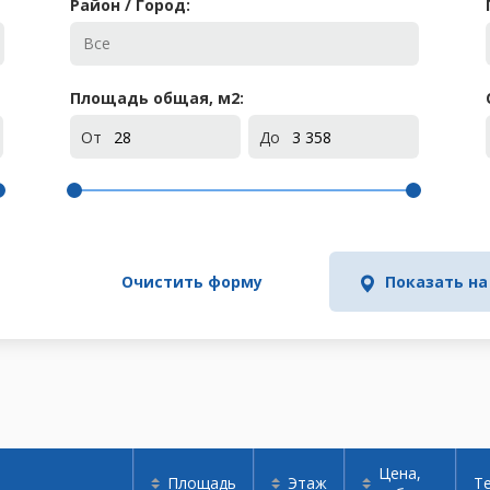
Район / Город:
Площадь общая, м
2
:
От
До
Очистить форму
Показать на
Цена,
Площадь
Этаж
Т