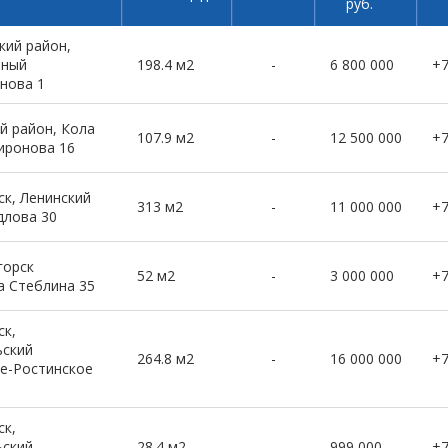
руб.
кий район,
рный
198.4 м2
-
6 800 000
+
нова 1
й район, Кола
107.9 м2
-
12 500 000
+
иронова 16
к, Ленинский
313 м2
-
11 000 000
+
длова 30
горск
52 м2
-
3 000 000
+
а Стеблина 35
к,
ьский
264.8 м2
-
16 000 000
+
е-Ростинское
к,
ьский
28.4 м2
-
999 000
+