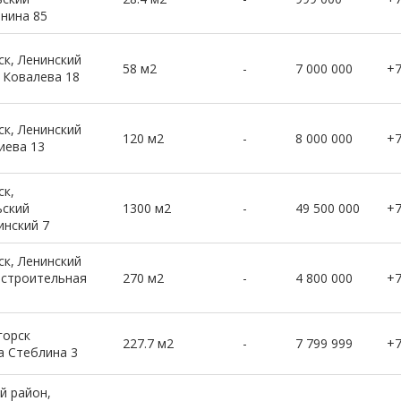
енина 85
к, Ленинский
58 м2
-
7 000 000
+
 Ковалева 18
к, Ленинский
120 м2
-
8 000 000
+
иева 13
к,
ьский
1300 м2
-
49 500 000
+
инский 7
к, Ленинский
остроительная
270 м2
-
4 800 000
+
горск
227.7 м2
-
7 799 999
+
а Стеблина 3
й район,